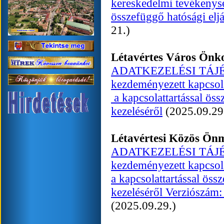
kereskedelmi tevékenys
összefüggő hatósági elj
21.)
Létavértes Város Ön
ADATKEZELÉSI TÁJÉKO
kezdeményezett kapcsolat
a kapcsolattartással ös
kezeléséről
(2025.09.29
Létavértesi Közös Ön
ADATKEZELÉSI TÁJÉKO
kezdeményezett kapcsolat
a kapcsolattartással ös
kezeléséről Verziószám: 
(2025.09.29.)