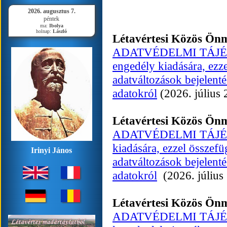
2026. augusztus 7.
péntek
ma:
Ibolya
holnap:
László
Létavértesi Közös Ön
ADATVÉDELMI TÁJÉKOZ
engedély kiadására, ezz
adatváltozások bejelenté
adatokról
(2026. július 
Létavértesi Közös Ön
ADATVÉDELMI TÁJÉKOZT
kiadására, ezzel összef
Irinyi János
adatváltozások bejelenté
adatokról
(2026. július 
Létavértesi Közös Ön
ADATVÉDELMI TÁJÉKOZT