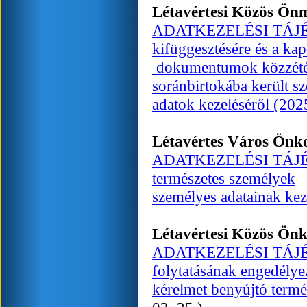
Létavértesi Közös Ön
ADATKEZELÉSI TÁJÉKOZ
kifüggesztésére és a ka
dokumentumok közzététe
soránbirtokába került s
adatok kezeléséről (202
Létavértes Város Ön
ADATKEZELÉSI TÁJÉKOZ
természetes személyek
személyes adatainak kez
Létavértesi Közös Ön
ADATKEZELÉSI TÁJÉKOZ
folytatásának engedélye
kérelmet benyújtó termé