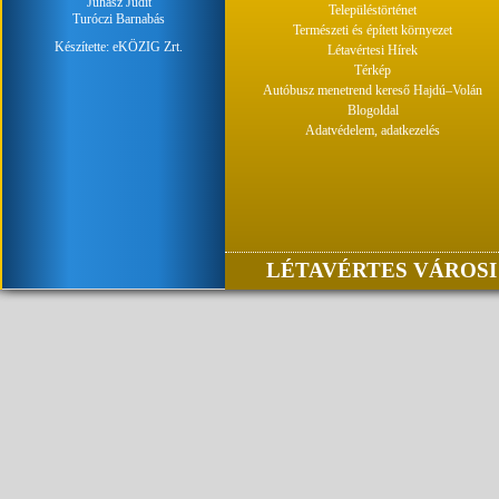
Juhász Judit
Településtörténet
Turóczi Barnabás
Természeti és épített környezet
Készítette:
eKÖZIG Zrt.
Létavértesi Hírek
Térkép
Autóbusz menetrend kereső Hajdú–Volán
Blogoldal
Adatvédelem, adatkezelés
LÉTAVÉRTES VÁROSI 