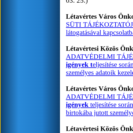
03. 25.)
Létavértes Város Ön
SÜTI TÁJÉKOZTATÓJA a h
látogatásával kapcsolat
Létavértesi Közös Ön
ADATVÉDELMI TÁJÉ
igények t
eljesítése sorá
személyes adatoik kezel
Létavértes Város Ön
ADATVÉDELMI TÁJÉ
igények
teljesítése sorá
birtokába jutott személy
Létavértesi Közös Ön