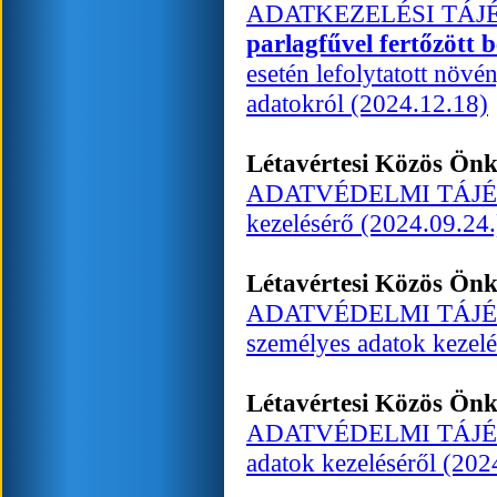
ADATKEZELÉSI TÁJÉKO
parlagfűvel fertőzött b
esetén lefolytatott növ
adatokról (2024.12.18)
Létavértesi Közös Ön
ADATVÉDELMI TÁJÉKOZT
kezelésérő (2024.09.24.
Létavértesi Közös Ön
ADATVÉDELMI TÁJÉKOZ
személyes adatok kezelé
Létavértesi Közös Ön
ADATVÉDELMI TÁJÉKOZT
adatok kezeléséről (202