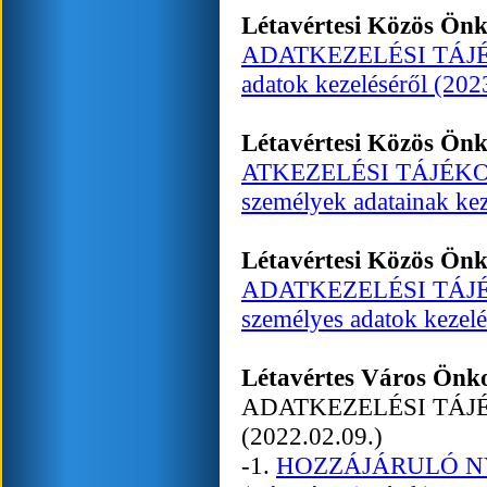
Létavértesi Közös Ön
ADATKEZELÉSI TÁJÉKOZ
adatok kezeléséről (202
Létavértesi Közös Ön
ATKEZELÉSI TÁJÉKOZTAT
személyek adatainak kez
Létavértesi Közös Ön
ADATKEZELÉSI TÁJÉKO
személyes adatok kezelé
Létavértes Város Ön
ADATKEZELÉSI TÁ
(2022.02.09.)
-1.
HOZZÁJÁRULÓ NYIL