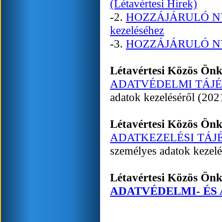
(Létavértesi Hírek)
-2.
HOZZÁJÁRULÓ NYIL
kezeléséhez
-3.
HOZZÁJÁRULÓ NYIL
Létavértesi Közös Ön
ADATVÉDELMI TÁJÉ
adatok kezeléséről (202
Létavértesi Közös Ön
ADATKEZELÉSI TÁJ
személyes adatok kezelé
Létavértesi Közös Ön
ADATVÉDELMI- ÉS