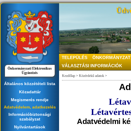
Üdvö
TELEPÜLÉS
ÖNKORMÁNYZAT
VÁLASZTÁSI INFORMÁCIÓK
Önkormányzati Elektronikus
Ügyintézés
Kezdőlap
>
Közérdekű adatok
>
Általános közzétételi lista
Ad
Közadattár
Létav
Megismerés rendje
Adatvédelem, adatkezelés
Létavérte
Információbiztonsági
szabályzat
Adatvédelmi ké
Nyilvántartások