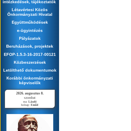
intézkedések, tájékoztatók
Létavértesi Közös
Önkormányzati Hivatal
Együttműködések
e-ügyintézés
Pályázatok
Beruházások, projektek
EFOP-1.5.3-16-2017-00121
Közbeszerzések
Letölthető dokumentumok
Korábbi önkormányzati
képviselők
2026. augusztus 8.
szombat
ma:
László
holnap:
Emőd