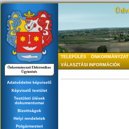
Üdvö
TELEPÜLÉS
ÖNKORMÁNYZAT
VÁLASZTÁSI INFORMÁCIÓK
Önkormányzati Elektronikus
Ügyintézés
Adatvédelmi képviselő
Képviselő testület
Testületi ülések
dokumentumai
Bizottságok
Helyi rendeletek
Polgármesteri