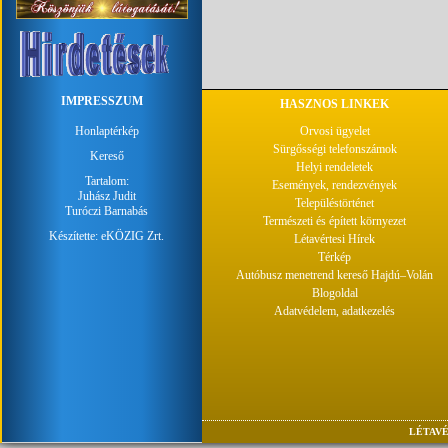
IMPRESSZUM
HASZNOS LINKEK
Honlaptérkép
Orvosi ügyelet
Sürgősségi telefonszámok
Kereső
Helyi rendeletek
Tartalom:
Események, rendezvények
Juhász Judit
Településtörténet
Turóczi Barnabás
Természeti és épített környezet
Készítette:
eKÖZIG Zrt.
Létavértesi Hírek
Térkép
Autóbusz menetrend kereső Hajdú–Volán
Blogoldal
Adatvédelem, adatkezelés
LÉTAVÉ