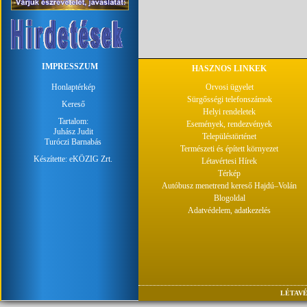
IMPRESSZUM
HASZNOS LINKEK
Honlaptérkép
Orvosi ügyelet
Sürgősségi telefonszámok
Kereső
Helyi rendeletek
Tartalom:
Események, rendezvények
Juhász Judit
Településtörténet
Turóczi Barnabás
Természeti és épített környezet
Készítette:
eKÖZIG Zrt.
Létavértesi Hírek
Térkép
Autóbusz menetrend kereső Hajdú–Volán
Blogoldal
Adatvédelem, adatkezelés
LÉTAVÉ