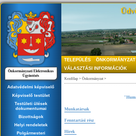
Üdvö
TELEPÜLÉS
ÖNKORMÁNYZAT
VÁLASZTÁSI INFORMÁCIÓK
Önkormányzati Elektronikus
Ügyintézés
Kezdőlap
>
Önkormányzat
>
Adatvédelmi képviselő
Képviselő testület
"Humán
Testületi ülések
dokumentumai
Munkatársak
Bizottságok
Fenntartási rész
Helyi rendeletek
Hírek
Polgármesteri