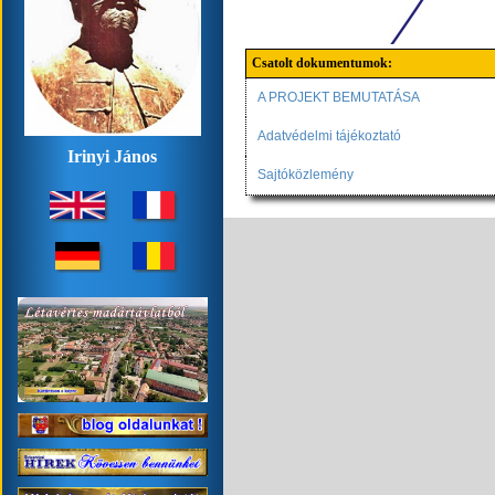
Csatolt dokumentumok:
A PROJEKT BEMUTATÁSA
Adatvédelmi tájékoztató
Irinyi János
Sajtóközlemény