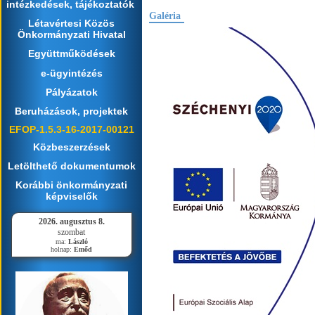
intézkedések, tájékoztatók
Galéria
Létavértesi Közös
Önkormányzati Hivatal
Együttműködések
e-ügyintézés
Pályázatok
Beruházások, projektek
EFOP-1.5.3-16-2017-00121
Közbeszerzések
Letölthető dokumentumok
Korábbi önkormányzati
képviselők
2026. augusztus 8.
szombat
ma:
László
holnap:
Emőd