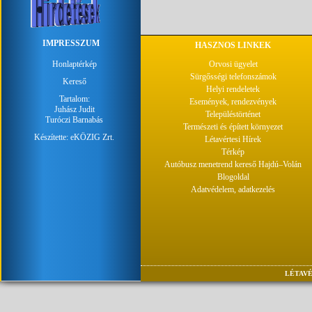
IMPRESSZUM
HASZNOS LINKEK
Honlaptérkép
Orvosi ügyelet
Sürgősségi telefonszámok
Kereső
Helyi rendeletek
Tartalom:
Események, rendezvények
Juhász Judit
Településtörténet
Turóczi Barnabás
Természeti és épített környezet
Készítette:
eKÖZIG Zrt.
Létavértesi Hírek
Térkép
Autóbusz menetrend kereső Hajdú–Volán
Blogoldal
Adatvédelem, adatkezelés
LÉTAVÉ