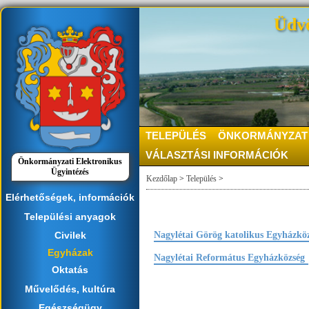
Üdvö
TELEPÜLÉS
ÖNKORMÁNYZAT
VÁLASZTÁSI INFORMÁCIÓK
Önkormányzati Elektronikus
Ügyintézés
Kezdőlap
>
Település
>
Elérhetőségek, információk
Települési anyagok
Civilek
Nagylétai Görög katolikus Egyházkö
Egyházak
Nagylétai Református Egyházközség
Oktatás
Művelődés, kultúra
Egészségügy