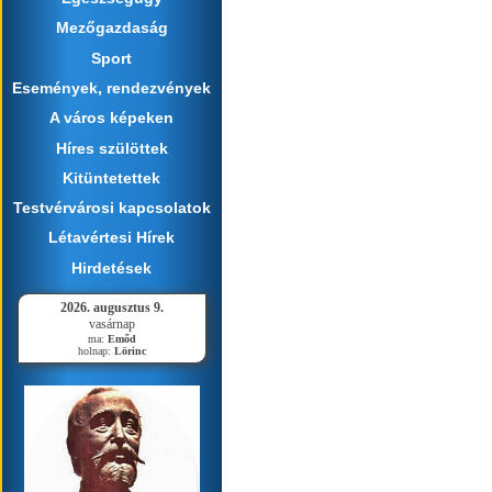
Mezőgazdaság
Sport
Események, rendezvények
A város képeken
Híres szülöttek
Kitüntetettek
Testvérvárosi kapcsolatok
Létavértesi Hírek
Hirdetések
2026. augusztus 9.
vasárnap
ma:
Emőd
holnap:
Lörinc