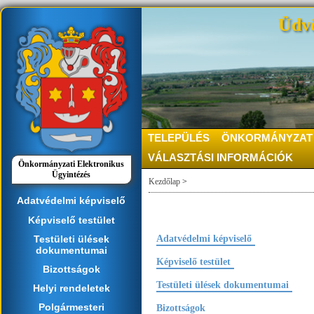
Üdvö
TELEPÜLÉS
ÖNKORMÁNYZAT
VÁLASZTÁSI INFORMÁCIÓK
Önkormányzati Elektronikus
Ügyintézés
Kezdőlap
>
Adatvédelmi képviselő
Képviselő testület
Testületi ülések
Adatvédelmi képviselő
dokumentumai
Képviselő testület
Bizottságok
Testületi ülések dokumentumai
Helyi rendeletek
Polgármesteri
Bizottságok