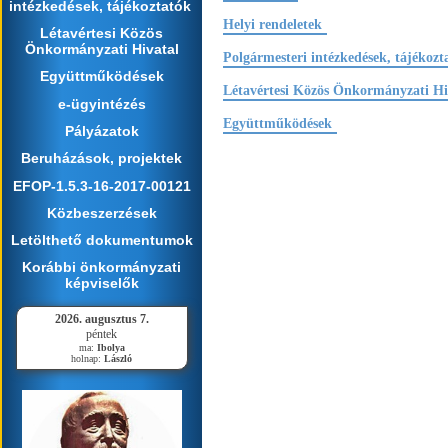
intézkedések, tájékoztatók
Helyi rendeletek
Létavértesi Közös
Önkormányzati Hivatal
Polgármesteri intézkedések, tájékozt
Együttműködések
Létavértesi Közös Önkormányzati Hi
e-ügyintézés
Együttműködések
Pályázatok
Beruházások, projektek
EFOP-1.5.3-16-2017-00121
Közbeszerzések
Letölthető dokumentumok
Korábbi önkormányzati
képviselők
2026. augusztus 7.
péntek
ma:
Ibolya
holnap:
László