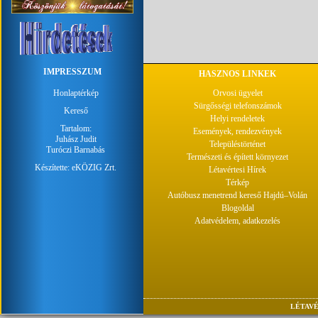
IMPRESSZUM
HASZNOS LINKEK
Honlaptérkép
Orvosi ügyelet
Sürgősségi telefonszámok
Kereső
Helyi rendeletek
Tartalom:
Események, rendezvények
Juhász Judit
Településtörténet
Turóczi Barnabás
Természeti és épített környezet
Készítette:
eKÖZIG Zrt.
Létavértesi Hírek
Térkép
Autóbusz menetrend kereső Hajdú–Volán
Blogoldal
Adatvédelem, adatkezelés
LÉTAVÉ