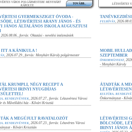
AVÉRTES VÁROS POLGÁRMESTERE MENYHÁRT
TOVÁBB...
LÉTAVÉRTES 
KÁROLYX
VÉRTESI GYERMEKSZIGET ÓVODA -
TANÉVKEZDÉS
SŐDE, LÉTAVÉRTESI ARANY JÁNOS - ÉS
,
2026.08.0
FELHÍVÁS
YI JÁNOS ÁLTALÁNOS ISKOLA AUGUSZTUSI
I
,
2026.08.06.
, forrás:
Oktatási - nevelési intézmáníek
 ITT A KÁNIKULA !
MOBIL HULLAD
,
2026.07.29.
, forrás:
Menyhárt Károly polgármester
SZEPTEMBER
VÁS
,
2026
ÖNKORMÁNYZAT
- Menyhárt Károly
TÁL KRUMPLI, NÉGY RECEPT A
ÁTADTÁK A ME
VÉRTESI IRINYI NYUGDÍJAS
LÉTAVÉRTESEN
SÜLETTEL!
KULTÚRA, RENDEZV
Önkormányzat - Kővár
,
2026.07.27.
, forrás:
Létzavértesi Városi
RA, RENDEZVÉNYEK
r és Művelődési ház - Kővári Krisztiá
TÁK A MEGÚJULT RAVATALOZÓT
LÉTAVÉRTESI 
,
2026.07.23.
, forrás:
Létavértes Városi
BÖLCSŐDE, LÉT
RA, RENDEZVÉNYEK
nyzat - Kővári Krisztián
IRINYI JÁNOS 