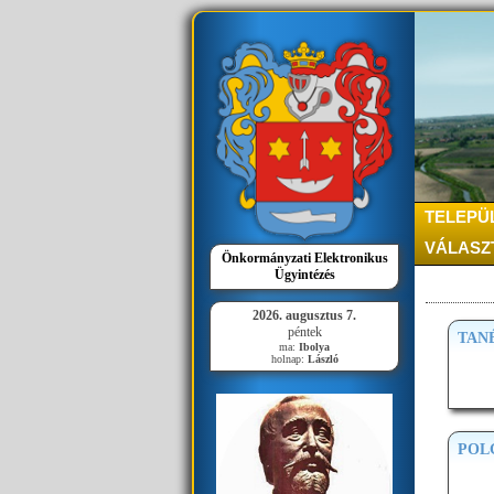
TELEPÜ
VÁLASZ
Önkormányzati Elektronikus
Ügyintézés
2026. augusztus 7.
péntek
TAN
ma:
Ibolya
holnap:
László
POL