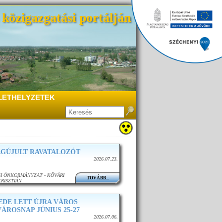
közigazgatási portálján
LETHELYZETEK
EGÚJULT RAVATALOZÓT
2026.07.23.
I ÖNKORMÁNYZAT - KŐVÁRI
TOVÁBB...
KRISZTIÁN
DE LETT ÚJRA VÁROS
ÁROSNAP JÚNIUS 25-27
2026.07.06.