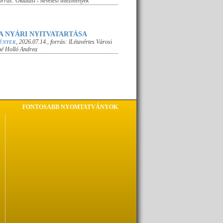
forrás:
Oktatási - nevelési intézmények
A NYÁRI NYITVATARTÁSA
,
2026.07.14.
, forrás:
lLétavértes Városi
ÉNYEK
é Holló Andrea
FONTOSABB NYOMTATVÁNYOK