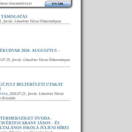
VÁROSI ÖNKORMÁNYZAT
TOVÁBB...
I TÁMOGATÁS
3.
, forrás:
Létavértes Városi Önkormányzat
ÉKUDVAR 2026- AUGUSZTUS -
.07.29.
, forrás:
Létavértes Városi Önkormányzat
GÚJULT BELTERÜLETI UTAKAT
!
,
2026.07.23.
, forrás:
Létavértes Városi
ÉNYEK
i Krisztián
GYERMEKSZIGET ÓVODA -
AVÉRTESI ARANY JÁNOS - ÉS
ÁLTALÁNOS ISKOLA JÚLIUSI HÍREI