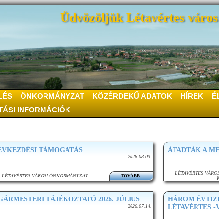
Üdvözöljük Létavértes város 
LÉS
ÖNKORMÁNYZAT
KÖZÉRDEKŰ ADATOK
HÍREK
É
TÁSI INFORMÁCIÓK
ÉVKEZDÉSI TÁMOGATÁS
ÁTADTÁK A M
2026.08.03.
LÉTAVÉRTES VÁROS
LÉTAVÉRTES VÁROSI ÖNKORMÁNYZAT
TOVÁBB...
GÁRMESTERI TÁJÉKOZTATÓ 2026. JÚLIUS
HÁROM ÉVTIZE
2026.07.14.
LÉTAVÉRTES -V