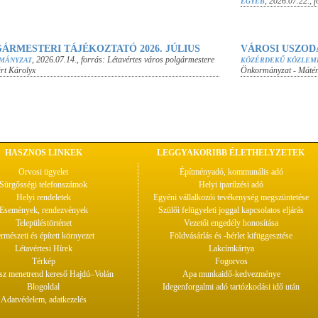
,
2026.07.22.
, 
EGYÉB
ÁRMESTERI TÁJÉKOZTATÓ 2026. JÚLIUS
VÁROSI USZOD
,
2026.07.14.
, forrás:
Létavértes város polgármestere
MÁNYZAT
KÖZÉRDEKŰ KÖZLEM
rt Károlyx
Önkormányzat - Mátén
HASZNOS LINKEK
LEGGYAKORIBB ÉLETHELYZETEK
Orvosi ügyelet
Építményadó, kommunális adó
Sürgősségi telefonszámok
Helyi iparűzési adó
Helyi rendeletek
Egyéni vállalkozói tevékenység megszüntetése
Események, rendezvények
Szülői felügyeleti joggal kapcsolatos eljárás
Településtörténet
Vezetői engedély honosítása
rmészeti és épített környezet
Földvásárlás és -bérlet kifüggesztése
Létavértesi Hírek
Lakcímkártya
Térkép
Fogorvos
z menetrend kereső Hajdú–Volán
Apa munkaidő-kedvezménye
Blogoldal
Idegenforgalmi adó tartózkodási idő után
Adatvédelem, adatkezelés