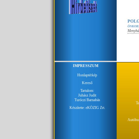
POLG
ÖNKOR
Menyhá
IMPRESSZUM
Honlaptérkép
Kereső
Tartalom:
Juhász Judit
Turóczi Barnabás
Te
Készítette:
eKÖZIG Zrt.
Autóbus