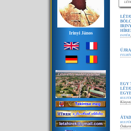
LÉT
LÉTA
BÖLC
IRIN
HÍRE
Irinyi János
EGYÉB
ÚJRA
FELHÍ
EGY 
LÉTA
EGYE
KULTÚ
Könyvtá
ÁTAD
KULTÚ
Önkormá