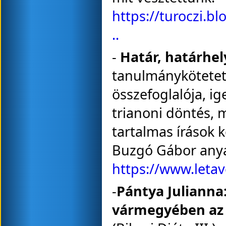
https://turoczi.b
..
-
Határ, határhel
tanulmánykötetet,
összefoglalója, i
trianoni döntés, mi
tartalmas írások 
Buzgó Gábor anya
https://www.letave
-
Pántya Julianna
vármegyében az 