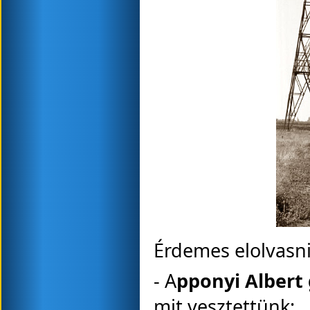
Érdemes elolvasn
- A
pponyi Albert 
mit vesztettünk: