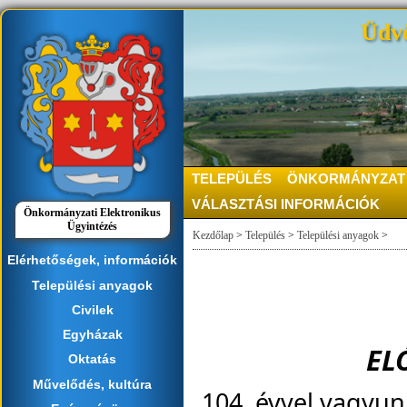
Üdvö
TELEPÜLÉS
ÖNKORMÁNYZAT
VÁLASZTÁSI INFORMÁCIÓK
Önkormányzati Elektronikus
Ügyintézés
Kezdőlap
>
Település
>
Települési anyagok
>
Elérhetőségek, információk
Települési anyagok
Civilek
Egyházak
EL
Oktatás
Művelődés, kultúra
104. évvel vagyun