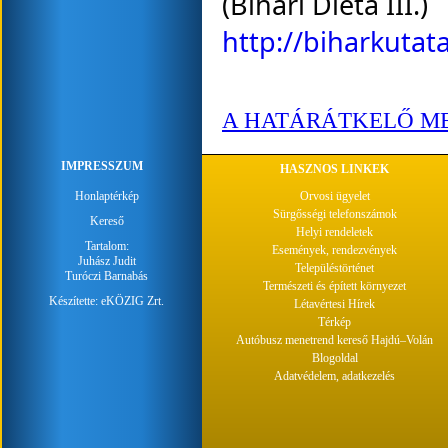
(Bihari Diéta III.)
http://biharkutata
A HATÁRÁTKELŐ M
IMPRESSZUM
HASZNOS LINKEK
Honlaptérkép
Orvosi ügyelet
Sürgősségi telefonszámok
Kereső
Helyi rendeletek
Tartalom:
Események, rendezvények
Juhász Judit
Településtörténet
Turóczi Barnabás
Természeti és épített környezet
Készítette:
eKÖZIG Zrt.
Létavértesi Hírek
Térkép
Autóbusz menetrend kereső Hajdú–Volán
Blogoldal
Adatvédelem, adatkezelés