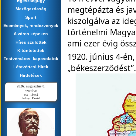
Egészségügy
megtépázta és ja
Mezőgazdaság
Sport
kiszolgálva az ide
Események, rendezvények
történelmi Magya
A város képeken
ami ezer évig össz
Híres szülöttek
Kitüntetettek
1920. június 4-én,
Testvérvárosi kapcsolatok
„békeszerződést”.
Létavértesi Hírek
Hirdetések
2026. augusztus 8.
szombat
ma:
László
holnap:
Emőd