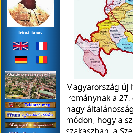
Irinyi János
Magyarország új 
irománynak a 27. 
nagy általánosság
módon, hogy a sz
szakaszban; a Sz