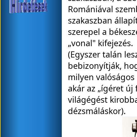
Romániával szemb
szakaszban állapí
szerepel a békes
„vonal" kifejezés.
(Egyszer talán les
bebizonyítják, ho
milyen valóságos
akár az „ígéret új 
világégést kirobba
dézsmáláskor).