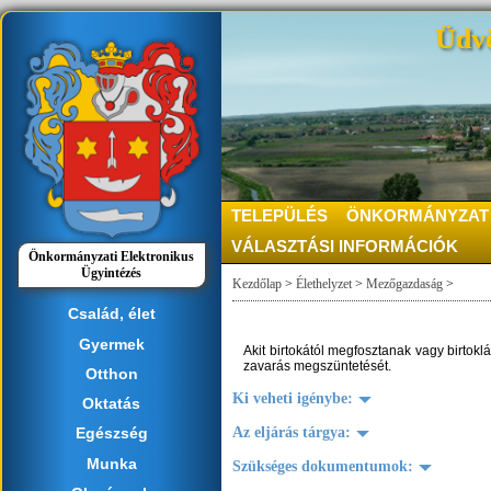
Üdvö
TELEPÜLÉS
ÖNKORMÁNYZAT
VÁLASZTÁSI INFORMÁCIÓK
Önkormányzati Elektronikus
Ügyintézés
Kezdőlap
>
Élethelyzet
>
Mezőgazdaság
>
Család, élet
Gyermek
Akit birtokától megfosztanak vagy birtokl
zavarás megszüntetését.
Otthon
Ki veheti igénybe:
Oktatás
Az eljárás tárgya:
Egészség
Munka
Szükséges dokumentumok: