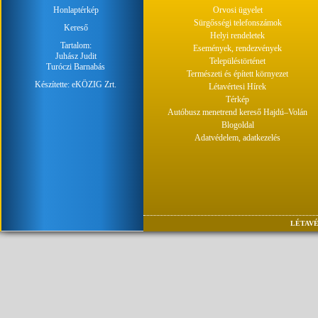
Honlaptérkép
Orvosi ügyelet
Sürgősségi telefonszámok
Kereső
Helyi rendeletek
Tartalom:
Események, rendezvények
Juhász Judit
Településtörténet
Turóczi Barnabás
Természeti és épített környezet
Készítette:
eKÖZIG Zrt.
Létavértesi Hírek
Térkép
Autóbusz menetrend kereső Hajdú–Volán
Blogoldal
Adatvédelem, adatkezelés
LÉTAVÉ