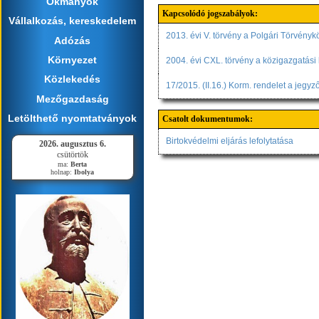
Okmányok
Kapcsolódó jogszabályok:
Vállalkozás, kereskedelem
2013. évi V. törvény a Polgári Törvényk
Adózás
Környezet
2004. évi CXL. törvény a közigazgatási 
Közlekedés
17/2015. (II.16.) Korm. rendelet a jegyz
Mezőgazdaság
Letölthető nyomtatványok
Csatolt dokumentumok:
Birtokvédelmi eljárás lefolytatása
2026. augusztus 6.
csütörtök
ma:
Berta
holnap:
Ibolya