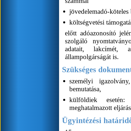
számmal
jövedelemadó-köteles 
költségvetési támogatá
előtt adóazonosító jel
szolgáló nyomtatványo
adatait, lakcímét
állampolgárságát is.
Szükséges dokumen
személyi igazolvány
bemutatása,
külföldiek esetén:
meghatalmazott eljárá
Ügyintézési határid