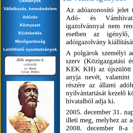
Okmányok
Az adóazonosító jelet 
Vállalkozás, kereskedelem
Adó- és Vámhivatal
Adózás
igazolvánnyal nem ren
Környezet
esetben az igénylő,
Közlekedés
adóigazolvány kiállítását
Mezőgazdaság
Letölthető nyomtatványok
A polgárok személyi ad
szerv (Közigazgatási é
2026. augusztus 6.
csütörtök
KEK KH) az újszülött sz
ma:
Berta
holnap:
Ibolya
anyja nevét, valamint 
részére az állami adó
nyilvántartását kezelő k
hivatalból adja ki.
2005. december 31. napj
illeti meg, melyhez az a
2008. december 8-a u