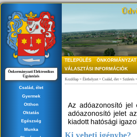
Üdvö
TELEPÜLÉS
ÖNKORMÁNYZAT
VÁLASZTÁSI INFORMÁCIÓK
Önkormányzati Elektronikus
Ügyintézés
Kezdőlap
>
Élethelyzet
>
Család, élet
>
Születés
Család, élet
Gyermek
Az adóazonosító jel 
Otthon
adóazonosító jelet a
Oktatás
kiadott hatósági igaz
Egészség
Munka
Ki veheti igénybe?