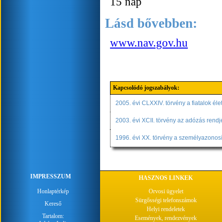
15 nap
Lásd bővebben:
www.nav.gov.hu
Kapcsolódó jogszabályok:
2005. évi CLXXIV. törvény a fiatalok él
2003. évi XCII. törvény az adózás rendj
1996. évi XX. törvény a személyazonosí
IMPRESSZUM
HASZNOS LINKEK
Honlaptérkép
Orvosi ügyelet
Sürgősségi telefonszámok
Kereső
Helyi rendeletek
Tartalom:
Események, rendezvények