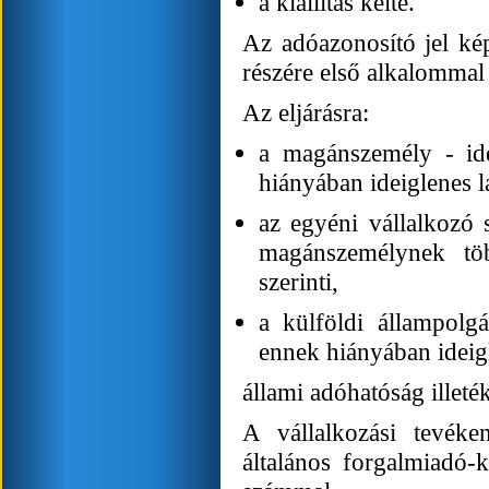
a kiállítás kelte.
Az adóazonosító jel kép
részére első alkalommal 
Az eljárásra:
a magánszemély - id
hiányában ideiglenes l
az egyéni vállalkozó 
magánszemélynek töb
szerinti,
a külföldi állampolg
ennek hiányában ideigl
állami adóhatóság illeté
A vállalkozási tevék
általános forgalmiadó-