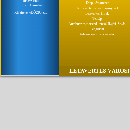
Juhász Judit
Településtörténet
Turóczi Barnabás
Természeti és épített környezet
Készítette:
eKÖZIG Zrt.
Létavértesi Hírek
Térkép
Autóbusz menetrend kereső Hajdú–Volán
Blogoldal
Adatvédelem, adatkezelés
LÉTAVÉRTES VÁROSI 