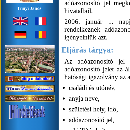
adóazonosító jel megké
Irinyi János
hivatalból.
2006. január 1. nap
rendelkeznek adóazonos
igényelniük azt.
Eljárás tárgya:
Az adóazonosító jel 
adóazonosító jelet az á
hatósági igazolvány az 
családi és utónév,
anyja neve,
születési hely, idő,
adóazonosító jel,