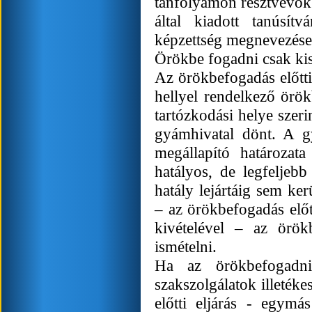
tanfolyamon résztvevők 
által kiadott tanúsít
képzettség megnevezése
Örökbe fogadni csak kis
Az örökbefogadás előtti
hellyel rendelkező örö
tartózkodási helye szeri
gyámhivatal dönt. A g
megállapító határozat
hatályos, de legfeljeb
hatály lejártáig sem ker
– az örökbefogadás előt
kivételével – az örö
ismételni.
Ha az örökbefogadni
szakszolgálatok illetéke
előtti eljárás - egymá