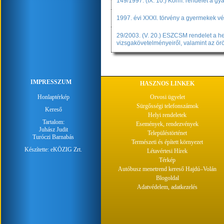
149/1997. (IX. 10.) Korm. rendelet a g
1997. évi XXXI. törvény a gyermekek v
29/2003. (V. 20.) ESZCSM rendelet a he
vizsgakövetelményeiről, valamint az örö
IMPRESSZUM
HASZNOS LINKEK
Honlaptérkép
Orvosi ügyelet
Sürgősségi telefonszámok
Kereső
Helyi rendeletek
Tartalom:
Események, rendezvények
Juhász Judit
Településtörténet
Turóczi Barnabás
Természeti és épített környezet
Készítette:
eKÖZIG Zrt.
Létavértesi Hírek
Térkép
Autóbusz menetrend kereső Hajdú–Volán
Blogoldal
Adatvédelem, adatkezelés