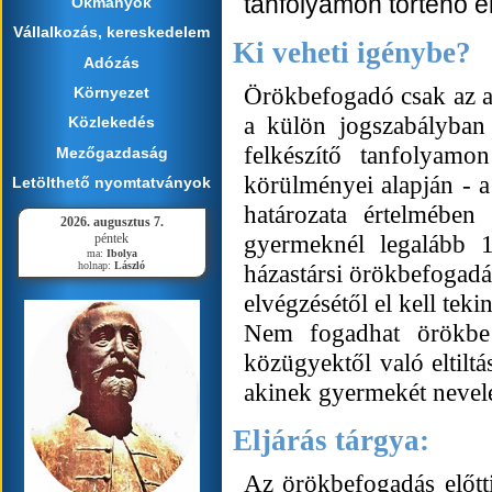
tanfolyamon történő 
Okmányok
Vállalkozás, kereskedelem
Ki veheti igénybe?
Adózás
Örökbefogadó csak az a 2
Környezet
a külön jogszabályban 
Közlekedés
felkészítő tanfolyamo
Mezőgazdaság
körülményei alapján - a
Letölthető nyomtatványok
határozata értelmébe
2026. augusztus 7.
gyermeknél legalább 1
péntek
ma:
Ibolya
holnap:
László
házastársi örökbefogadás
elvégzésétől el kell tekin
Nem fogadhat örökbe 
közügyektől való eltiltás
akinek gyermekét nevelé
Eljárás tárgya:
Az örökbefogadás előtti