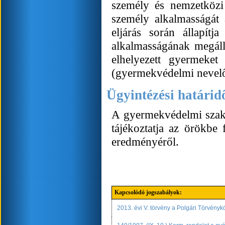
személy és nemzetközi
személy alkalmasságát
eljárás során állapít
alkalmasságának megálla
elhelyezett gyermeket 
(gyermekvédelmi nevelő
Ügyintézési határid
A gyermekvédelmi szaks
tájékoztatja az örökbe
eredményéről.
Kapcsolódó jogszabályok:
2013. évi V. törvény a Polgári Törvényk