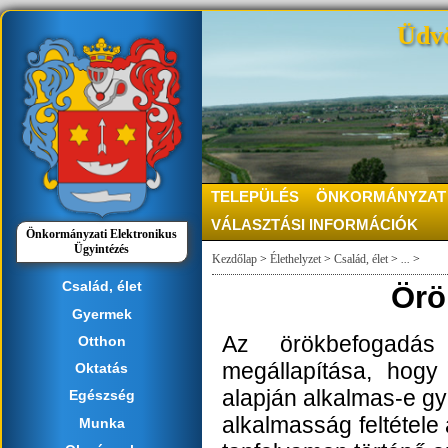
Üdvö
TELEPÜLÉS
ÖNKORMÁNYZAT
VÁLASZTÁSI INFORMÁCIÓK
Önkormányzati Elektronikus
Ügyintézés
Kezdőlap
>
Élethelyzet
>
Család, élet
>
...
>
Család, élet
Örö
Gyermek
Az örökbefogadás 
Otthon
megállapítása, hog
Oktatás
alapján alkalmas-e g
Egészség
alkalmasság feltétele
Munka