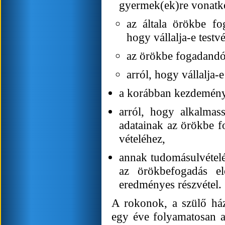
gyermek(ek)re vonatko
az általa örökbe fo
hogy vállalja-e test
az örökbe fogadandó
arról, hogy vállalja
a korábban kezdeménye
arról, hogy alkalmass
adatainak az örökbe f
vételéhez,
annak tudomásulvételé
az örökbefogadás el
eredményes részvétel.
A rokonok, a szülő ház
egy éve folyamatosan a