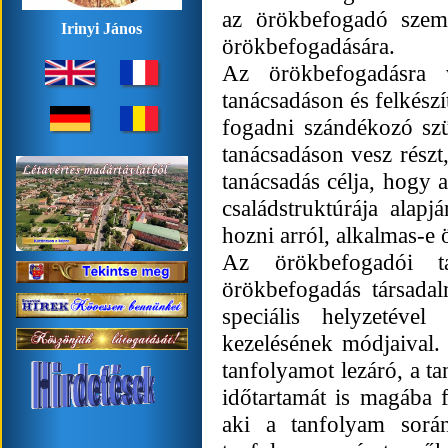
az örökbefogadó szem
Irinyi János
örökbefogadására.
Az örökbefogadásra v
tanácsadáson és felkész
fogadni szándékozó sz
tanácsadáson vesz részt
tanácsadás célja, hogy 
családstruktúrája alap
hozni arról, alkalmas-e
Az örökbefogadói t
örökbefogadás társadal
speciális helyzetéve
kezelésének módjaival.
tanfolyamot lezáró, a t
időtartamát is magába f
aki a tanfolyam sorá