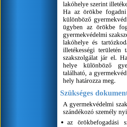
lakóhelye szerint illeté
Ha az örökbe fogadni 
különböző gyermekvédelm
ügyben az örökbe foga
gyermekvédelmi szakszol
lakóhelye és tartózko
illetékességi területén
szakszolgálat jár el. 
helye különböző gyer
található, a gyermekvéd
hely határozza meg.
Szükséges dokumen
A gyermekvédelmi szaksz
szándékozó személy nyi
az örökbefogadási s