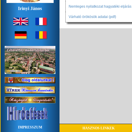
Nemleges nyilatkozat hagyatéki eljárás l
Irinyi János
Várható örökösök adatai (pdf)
IMPRESSZUM
HASZNOS LINKEK