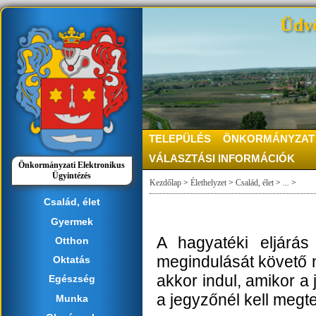
Üdvö
TELEPÜLÉS
ÖNKORMÁNYZAT
VÁLASZTÁSI INFORMÁCIÓK
Önkormányzati Elektronikus
Ügyintézés
Kezdőlap
>
Élethelyzet
>
Család, élet
>
...
>
Család, élet
Gyermek
A hagyatéki eljárás
Otthon
megindulását követő n
Oktatás
akkor indul, amikor a 
Egészség
a jegyzőnél kell megte
Munka