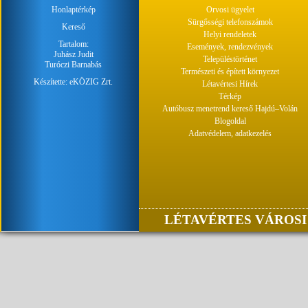
Honlaptérkép
Orvosi ügyelet
Sürgősségi telefonszámok
Kereső
Helyi rendeletek
Tartalom:
Események, rendezvények
Juhász Judit
Településtörténet
Turóczi Barnabás
Természeti és épített környezet
Készítette:
eKÖZIG Zrt.
Létavértesi Hírek
Térkép
Autóbusz menetrend kereső Hajdú–Volán
Blogoldal
Adatvédelem, adatkezelés
LÉTAVÉRTES VÁROSI 