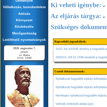
Okmányok
Ki veheti igénybe:
Vállalkozás, kereskedelem
Adózás
Az eljárás tárgya:
Környezet
Szükséges dokumen
Közlekedés
Mezőgazdaság
Letölthető nyomtatványok
Kapcsolódó jogszabályok:
2026. augusztus 7.
2010. évi XXXVIII. törvény a hagyatéki e
péntek
ma:
Ibolya
29/2010. (XII.31.) KIM rendelet a hagya
holnap:
László
Csatolt dokumentumok:
Nyilatkozat hagyatéki eljárás lefolytatás
Nyilatkozat hagyatéki eljárás lefolytatásá
Nemleges nyilatkozat hagyatéki eljárás l
Várható örökösök adatai (jar)