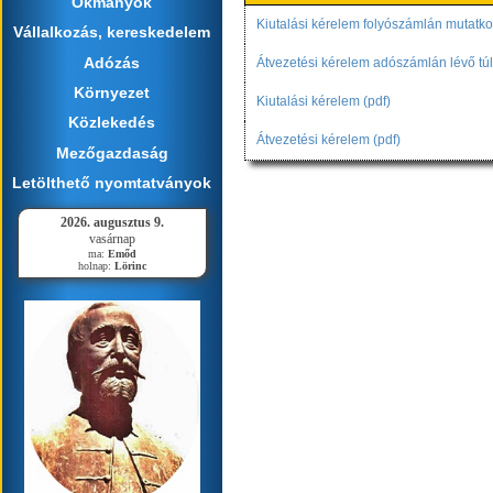
Okmányok
Kiutalási kérelem folyószámlán mutatko
Vállalkozás, kereskedelem
Adózás
Átvezetési kérelem adószámlán lévő túl
Környezet
Kiutalási kérelem (pdf)
Közlekedés
Átvezetési kérelem (pdf)
Mezőgazdaság
Letölthető nyomtatványok
2026. augusztus 9.
vasárnap
ma:
Emőd
holnap:
Lörinc