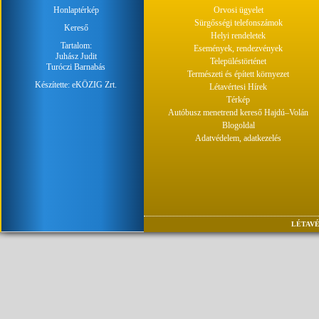
Honlaptérkép
Orvosi ügyelet
Sürgősségi telefonszámok
Kereső
Helyi rendeletek
Tartalom:
Események, rendezvények
Juhász Judit
Településtörténet
Turóczi Barnabás
Természeti és épített környezet
Készítette:
eKÖZIG Zrt.
Létavértesi Hírek
Térkép
Autóbusz menetrend kereső Hajdú–Volán
Blogoldal
Adatvédelem, adatkezelés
LÉTAVÉ