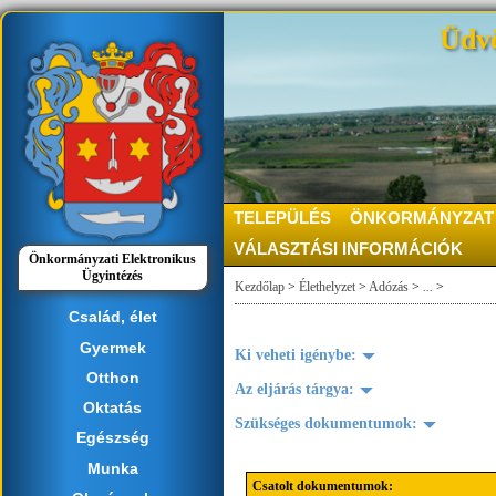
Üdvö
TELEPÜLÉS
ÖNKORMÁNYZAT
VÁLASZTÁSI INFORMÁCIÓK
Önkormányzati Elektronikus
Ügyintézés
Kezdőlap
>
Élethelyzet
>
Adózás
>
...
>
Család, élet
Gyermek
Ki veheti igénybe:
Otthon
Az eljárás tárgya:
Oktatás
Szükséges dokumentumok:
Egészség
Munka
Csatolt dokumentumok: