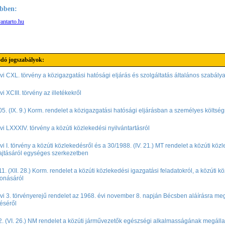
bben:
antarto.hu
dó jogszabályok:
vi CXL. törvény a közigazgatási hatósági eljárás és szolgáltatás általános szabálya
i XCIII. törvény az illetékekről
5. (IX. 9.) Korm. rendelet a közigazgatási hatósági eljárásban a személyes költs
vi LXXXIV. törvény a közúti közlekedési nyilvántartásról
vi I. törvény a közúti közlekedésről és a 30/1988. (IV. 21.) MT rendelet a közúti közl
ajtásáról egységes szerkezetben
1. (XII. 28.) Korm. rendelet a közúti közlekedési igazgatási feladatokról, a közúti
vonásáról
vi 3. törvényerejű rendelet az 1968. évi november 8. napján Bécsben aláírásra m
téséről
. (VI. 26.) NM rendelet a közúti járművezetők egészségi alkalmasságának megálla