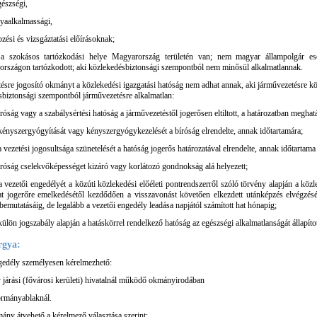
gészségi,
lyaalkalmassági,
pzési és vizsgáztatási előírásoknak;
 a szokásos tartózkodási helye Magyarország területén van; nem magyar állampolgár e
rszágon tartózkodott; aki közlekedésbiztonsági szempontból nem minősül alkalmatlannak.
ésre jogosító okmányt a közlekedési igazgatási hatóság nem adhat annak, aki járművezetésre k
biztonsági szempontból járművezetésre alkalmatlan:
íróság vagy a szabálysértési hatóság a járművezetéstől jogerősen eltiltott, a határozatban meghatá
kényszergyógyítását vagy kényszergyógykezelését a bíróság elrendelte, annak időtartamára;
 vezetési jogosultsága szünetelését a hatóság jogerős határozatával elrendelte, annak időtartama 
bíróság cselekvőképességet kizáró vagy korlátozó gondnokság alá helyezett;
a vezetői engedélyét a közúti közlekedési előéleti pontrendszerről szóló törvény alapján a közl
at jogerőre emelkedésétől kezdődően a visszavonást követően elkezdett utánképzés elvégzését
 bemutatásáig, de legalább a vezetői engedély leadása napjától számított hat hónapig;
külön jogszabály alapján a hatáskörrel rendelkező hatóság az egészségi alkalmatlanságát állapíto
rgya:
gedély személyesen kérelmezhető:
 járási (fővárosi kerületi) hivatalnál működő okmányirodában
rmányablaknál.
ány átvehető a kérelmező választása szerint: