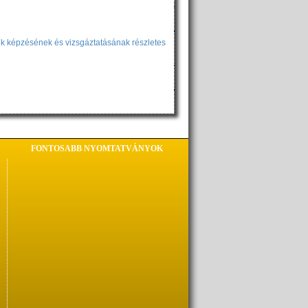
ek képzésének és vizsgáztatásának részletes
FONTOSABB NYOMTATVÁNYOK