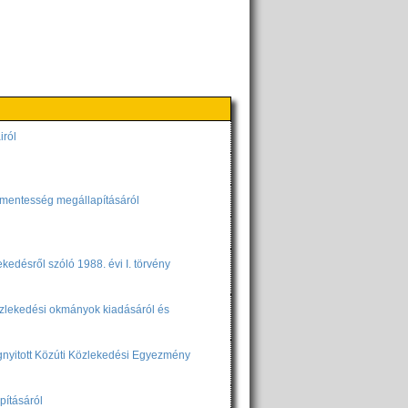
iról
égmentesség megállapításáról
ekedésről szóló 1988. évi I. törvény
 közlekedési okmányok kiadásáról és
egnyitott Közúti Közlekedési Egyezmény
pításáról