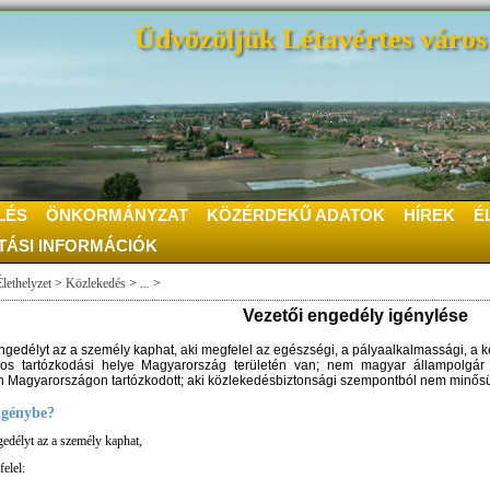
Üdvözöljük Létavértes város 
LÉS
ÖNKORMÁNYZAT
KÖZÉRDEKŰ ADATOK
HÍREK
É
TÁSI INFORMÁCIÓK
Élethelyzet
>
Közlekedés
>
...
>
Vezetői engedély igénylése
ngedélyt az a személy kaphat, aki megfelel az egészségi, a pályaalkalmassági, a k
os tartózkodási helye Magyarország területén van; nem magyar állampolgár
 Magyarországon tartózkodott; aki közlekedésbiztonsági szempontból nem minősü
 igénybe?
gedélyt az a személy kaphat,
elel: