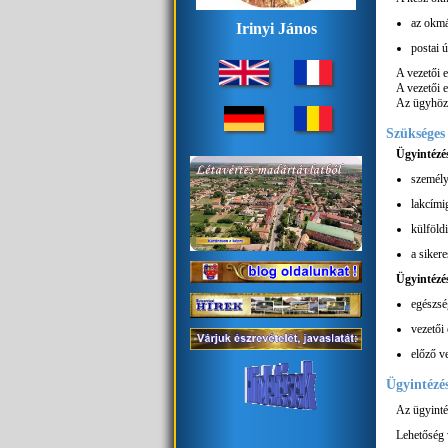
az okmá
Irinyi János
postai 
A vezetői e
A vezetői 
Az ügyhöz 
Szüksége
Ügyintéz
személy
lakcími
külföld
a sikere
Ügyintézé
egészsé
vezetői 
előző v
Ügyintézés
Az ügyinté
Lehetőség 