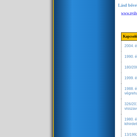
Lásd bőve
www.nyilv
Kapcsoló
2004. é
1990. év
180/200
1999. é
1988. é
végreh
326/201
vissza
1980. é
kihirde
13/1992