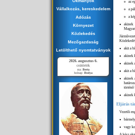
Okmányok
az e
Vállalkozás, kereskedelem
a pá
a ké
Adózás
akinek
Környezet
Magyaro
Közlekedés
Járművezet
Közlekedés
Mezőgazdaság
akit a b
Letölthető nyomtatványok
akinek 
2026. augusztus 6.
akinek a
csütörtök
ma:
Berta
akit a 
holnap:
Ibolya
akinek 
határoz
történő
akinek 
Eljárás tá
Vezetői en
bármely
vagy ko
A kész okm