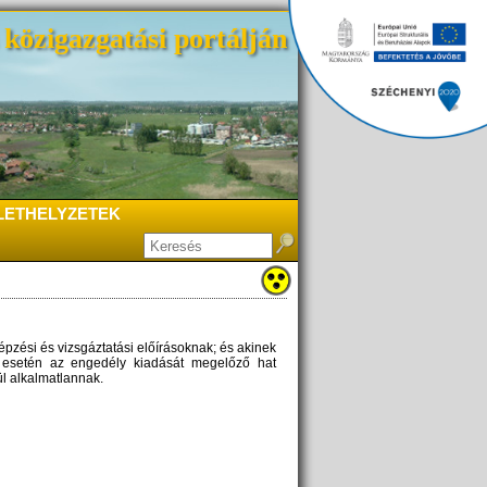
közigazgatási portálján
LETHELYZETEK
épzési és vizsgáztatási előírásoknak; és akinek
 esetén az engedély kiadását megelőző hat
l alkalmatlannak.