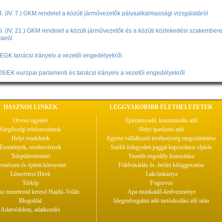
. (IV. 7.) GKM rendelet a közúti járművezetők pályaalkalmassági vizsgálatáról
. (IV. 21.) GKM rendelet a közúti járművezetők és a közúti közlekedési szakember
airól
EGK tanácsi irányelv a vezetői engedélyekről
6/EK európai parlamenti és tanácsi irányelv a vezetői engedélyekről
HASZNOS LINKEK
LEGGYAKORIBB ÉLETHELYZETEK
Orvosi ügyelet
Építményadó, kommunális adó
Sürgősségi telefonszámok
Helyi iparűzési adó
Helyi rendeletek
Egyéni vállalkozói tevékenység megszüntetése
Események, rendezvények
Szülői felügyeleti joggal kapcsolatos eljárás
Településtörténet
Vezetői engedély honosítása
rmészeti és épített környezet
Földvásárlás és -bérlet kifüggesztése
Létavértesi Hírek
Lakcímkártya
Térkép
Fogorvos
z menetrend kereső Hajdú–Volán
Apa munkaidő-kedvezménye
Blogoldal
Idegenforgalmi adó tartózkodási idő után
Adatvédelem, adatkezelés