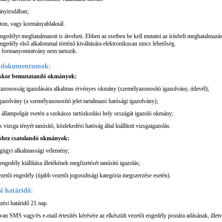
nyirodában;
úton, vagy kormányablaknál.
ngedélyt meghatalmazott is átveheti. Ebben az esetben be kell mutatni az írásbeli meghatalmazás
engedély első alkalommal történő kiváltására elektronikusan nincs lehetőség.
formanyomtatvány nem tartozik.
s dokumentumok:
éskor bemutatandó okmányok:
azonosság igazolására alkalmas érvényes okmány (személyazonosító igazolvány, útlevél);
gazolvány (a személyazonosító jelet tartalmazó hatósági igazolvány);
i állampolgár esetén a szokásos tartózkodási hely országát igazoló okmány;
s vizsga tényét tanúsító, közlekedési hatóság által kiállított vizsgaigazolás.
shez csatolandó okmányok:
gügyi alkalmassági vélemény;
engedély kiállítása illetékének megfizetését tanúsító igazolás;
ezetői engedély (újabb vezetői jogosultsági kategória megszerzése esetén).
i határidő:
zési határidő 21 nap.
van SMS vagy/és e-mail értesítés kérésére az elkészült vezetői engedély postára adásának, ille