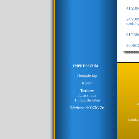
41/2004
24/2005
szabály
91/439/
2006/12
IMPRESSZUM
Honlaptérkép
Kereső
Tartalom:
Juhász Judit
Turóczi Barnabás
Te
Készítette:
eKÖZIG Zrt.
Autóbus