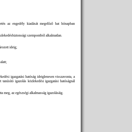
setén az engedély kiadását megelőző hat hónapban
özlekedésbiztonsági szempontból alkalmatlan.
rozott ideig;
alatt;
ekedési igazgatási hatóság ideiglenesen visszavonta, a
 tanúsító igazolás közlekedési igazgatási hatóságnál
tta meg, az egészségi alkalmasság igazolásáig.