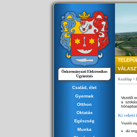
TELEPÜ
VÁLASZ
Önkormányzati Elektronikus
Ügyintézés
Kezdőlap
>
Család, élet
Gyermek
Vezetői e
a szokás
Otthon
hónapban
Oktatás
Ki veheti
Egészség
Vezetői en
Munka
aki megf