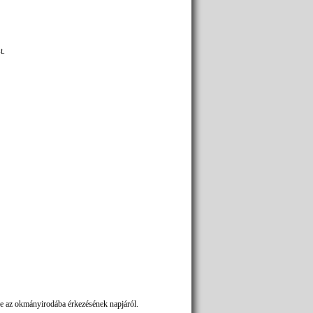
t.
tve az okmányirodába érkezésének napjáról.