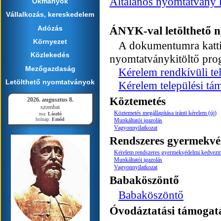
Általános nyomtatvány k
Okmányok
Vállalkozás, kereskedelem
Adózás
ÁNYK-val letölthető 
Környezet
A dokumentumra kattint
Közlekedés
nyomtatványkitöltő pro
Mezőgazdaság
Kérelem rendkívüli tel
Letölthető nyomtatványok
Kérelem települési tám
Köztemetés
2026. augusztus 8.
szombat
Köztemetés megállapítása iránti kérelem (új)
ma:
László
holnap:
Emőd
Munkáltatói igazolás
Vagyonnyilatkozat
Rendszeres gyermekv
Kérelem rendszeres gyermekvédelmi kedvezmé
Munkáltatói igazolás
Vagyonnyilatkozat
Babaköszöntő
Babaköszöntő
Óvodáztatási támogat