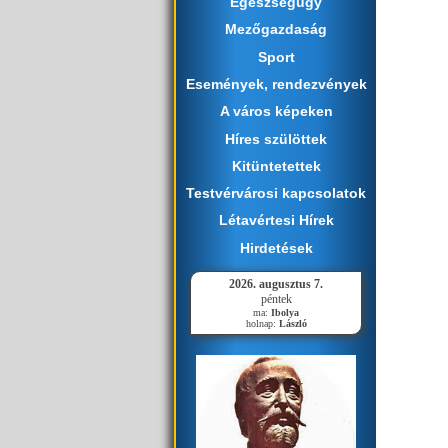
Egészségügy
Mezőgazdaság
Sport
Események, rendezvények
A város képeken
Híres szülöttek
Kitüntetettek
Testvérvárosi kapcsolatok
Létavértesi Hírek
Hirdetések
2026. augusztus 7.
péntek
ma:
Ibolya
holnap:
László