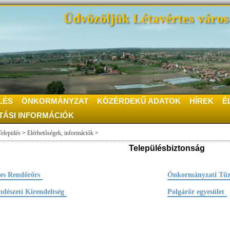
Üdvözöljük Létavértes város 
LÉS
ÖNKORMÁNYZAT
KÖZÉRDEKŰ ADATOK
HÍREK
É
TÁSI INFORMÁCIÓK
Település
>
Elérhetőségek, információk
>
Településbiztonság
tes Rendőrőrs
Önkormányzati Tűz
dészeti Kirendeltség
Polgárőr egyesület