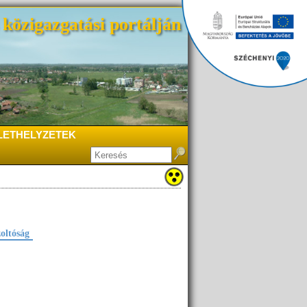
közigazgatási portálján
LETHELYZETEK
oltóság