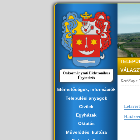
TELEPÜ
VÁLASZ
Önkormányzati Elektronikus
Ügyintézés
Kezdőlap
>
Elérhetőségek, információk
Települési anyagok
Civilek
Létavér
Egyházak
Határren
Oktatás
Művelődés, kultúra